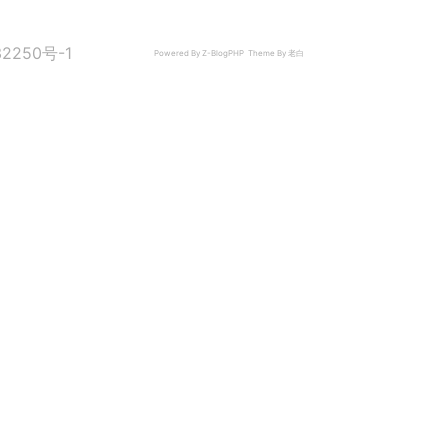
2250号-1
Powered By
Z-BlogPHP
Theme By
老白