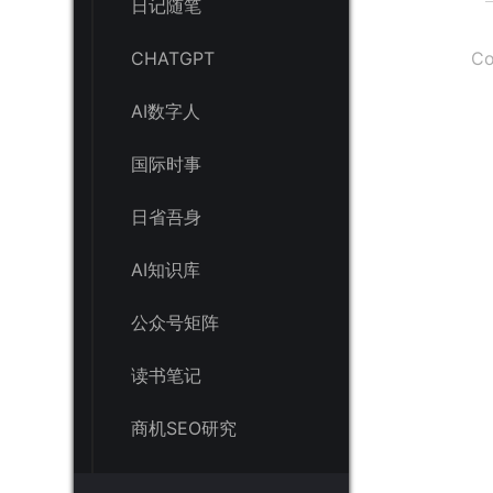
日记随笔
Co
CHATGPT
AI数字人
国际时事
日省吾身
AI知识库
公众号矩阵
读书笔记
商机SEO研究
notion