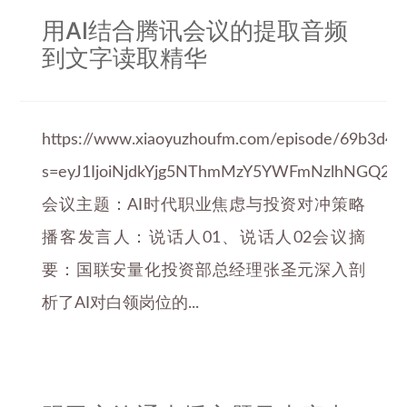
用AI结合腾讯会议的提取音频
到文字读取精华
https://www.xiaoyuzhoufm.com/episode/69b3d4
s=eyJ1IjoiNjdkYjg5NThmMzY5YWFmNzlhNGQ2Y
会议主题：AI时代职业焦虑与投资对冲策略
播客发言人：说话人01、说话人02会议摘
要：国联安量化投资部总经理张圣元深入剖
析了AI对白领岗位的...